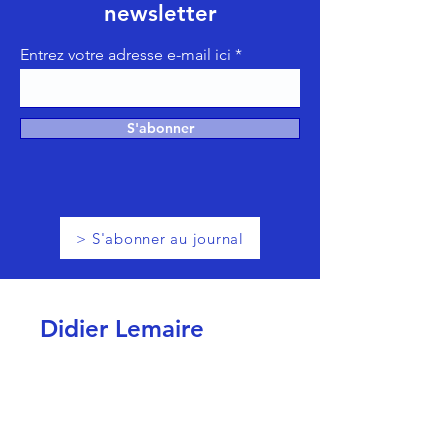
newsletter
Entrez votre adresse e-mail ici
S'abonner
> S'abonner au journal
Didier Lemaire
Votre député du
Sundgau et des Trois
Frontières