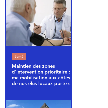
Santé
Maintien des zones
d'intervention prioritaire :
ma mobilisation aux côtés
de nos élus locaux porte ses
fruits