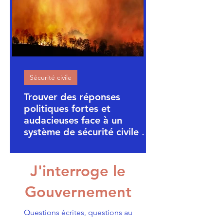
Sécurité civile
Trouver des réponses
politiques fortes et
audacieuses face à un
système de sécurité civile en
zone rouge
J'interroge le
Gouvernement
Questions écrites, questions au