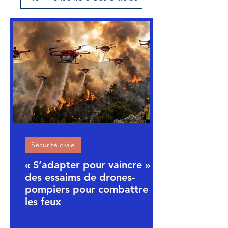
Sécurité civile
« S’adapter pour vaincre » :
des essaims de drones-
pompiers pour combattre
les feux