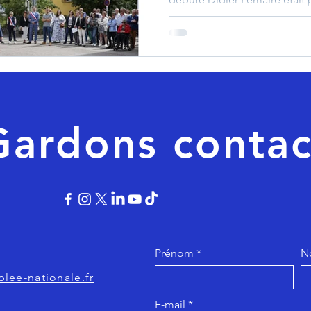
sme - logement
Autre
Directive européenne
territoire : Didier Lemaire av
présent à la 85ème édition du
groupement des sociétés de
Frontières. Un grand bravo au
ensembles réunis qui nous o
moment en musique. Altkirch 
Gardons contac
Prénom
N
lee-nationale.fr
E-mail