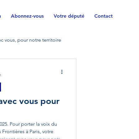
n
Abonnez-vous
Votre député
Contact
c vous, pour notre territoire
vile
Horizons
e
orces armées
Handicap
 avec vous pour
rrain
Questions
025. Pour porter la voix du
Frontières à Paris, votre
présent avec vous pour notre