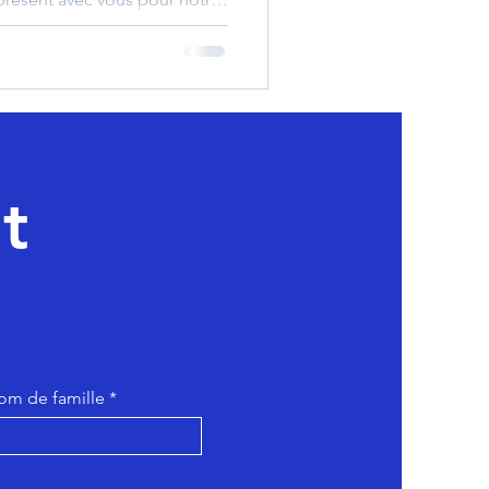
ec vous Buschwiller J'étais
 festival cantonal du
 musique du Pays des Trois
x fanfares, orchestres et
nt offert un magnifique
J'ai eu le plai
t
om de famille