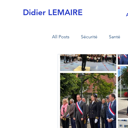
Didier LEMAIRE
All Posts
Sécurité
Santé
Actualités
Commission de 
MI sécurité civile
MI armée
Retraite
Fiscalité
Tran