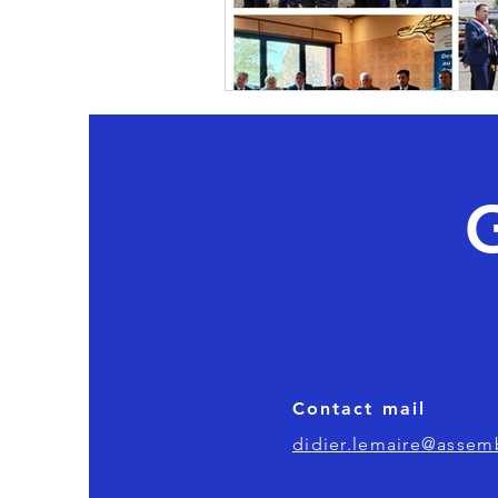
Fonction publique
Urbani
Contact mail
didier.lemaire@assemb