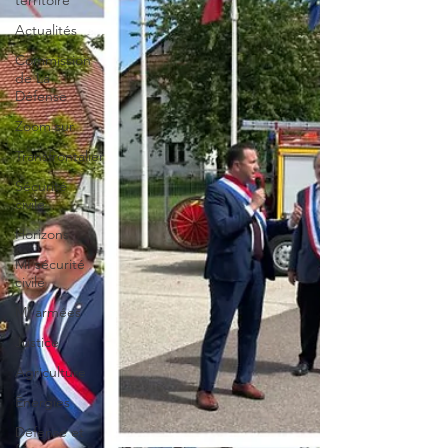
territoire
Actualités
Commission
de La
Défense
Zoom sur
Transfrontalier
Sécurité
civile
Horizons
MI sécurité
civile
MI armées
Justice
Agriculture
Énergies
Défense et