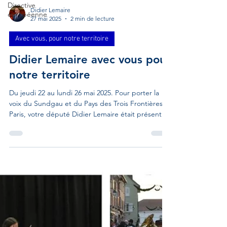
Directive
européenne
Didier Lemaire
27 mai 2025
2 min de lecture
Avec vous, pour notre territoire
Didier Lemaire avec vous pour
notre territoire
Du jeudi 22 au lundi 26 mai 2025. Pour porter la
voix du Sundgau et du Pays des Trois Frontières à
Paris, votre député Didier Lemaire était présent
avec vous pour notre territoire : Didier Lemaire
avec vous Buschwiller J'étais présent à la 85ème
édition du festival cantonal du groupement des
sociétés de musique du Pays des Trois Frontières.
Un grand bravo aux fanfares, orchestres et
ensembles réunis qui nous ont offert un
magnifique moment en musique. Altkirch J'ai eu