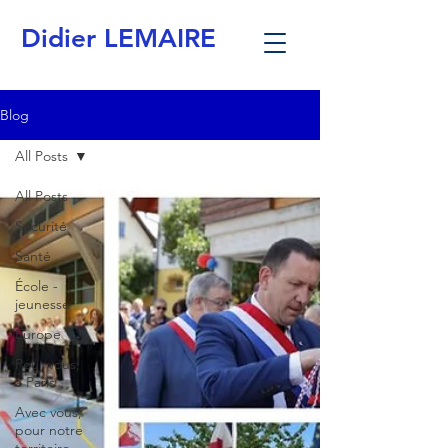
Didier LEMAIRE
Blog
All Posts
All Posts
Sécurité
Santé
École -
jeunesse
Europe
Pour vous,
à Paris
Avec vous,
pour notre