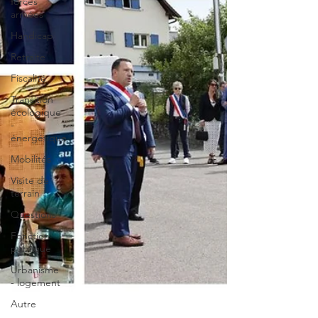
forces
armées
Handicap
Retraite
Fiscalité
Transition
écologique
-
énergétique
Mobilités
Visite de
terrain
Questions
Fonction
publique
Urbanisme
- logement
Autre