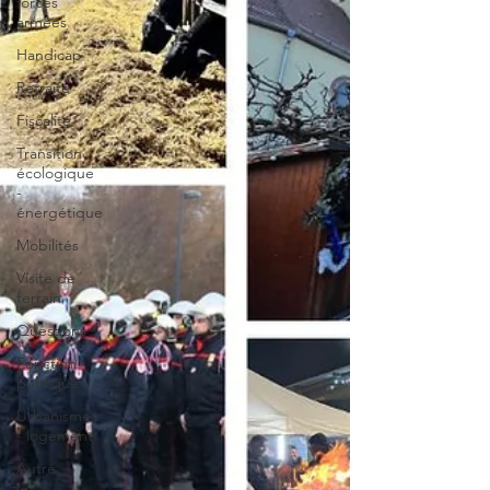
forces
armées
Handicap
Retraite
Fiscalité
Transition
écologique
-
énergétique
Mobilités
Visite de
terrain
Questions
Fonction
publique
Urbanisme
- logement
Autre