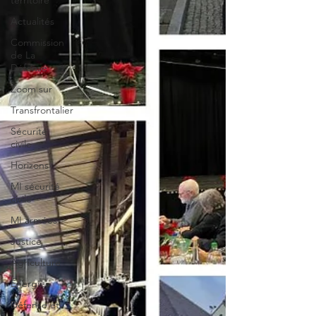
territoire
Actualités
Commission
de La
Défense
Zoom sur
Transfrontalier
Sécurité
civile
Horizons
MI sécurité
civile
MI armées
Justice
Agriculture
Énergies
Défense et