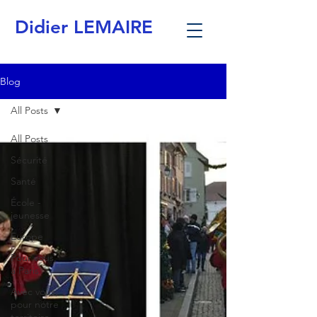
Didier LEMAIRE
Blog
All Posts
All Posts
Sécurité
Santé
École -
jeunesse
Europe
Pour vous,
à Paris
Avec vous,
pour notre