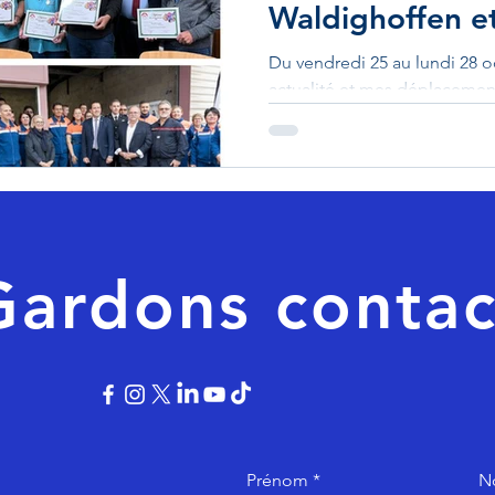
Waldighoffen et
Du vendredi 25 au lundi 28 
actualité et mes déplacement
Habsheim, Mulhouse,...
Gardons contac
Prénom
N