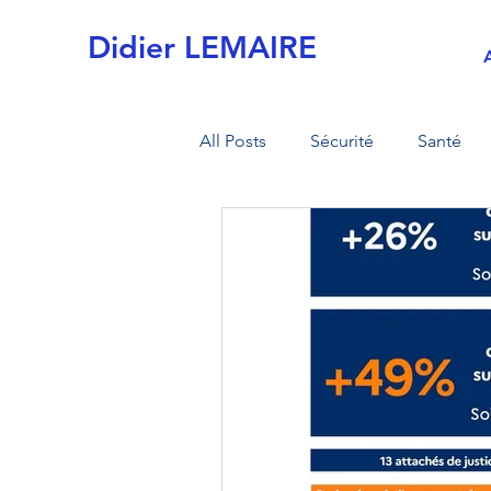
Didier LEMAIRE
All Posts
Sécurité
Santé
Actualités
Commission de 
MI sécurité civile
MI armée
Retraite
Fiscalité
Tran