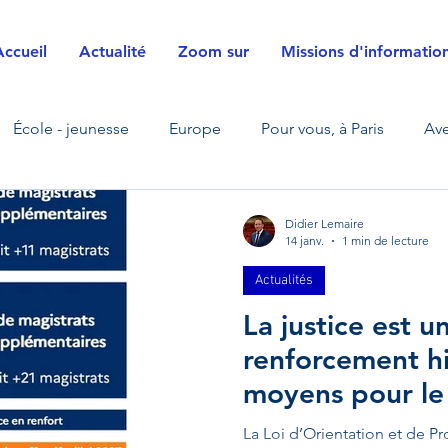
Accueil
Actualité
Zoom sur
Missions d'informatio
École - jeunesse
Europe
Pour vous, à Paris
Ave
La Défense
Zoom sur
Transfrontalier
Sécurité ci
Didier Lemaire
14 janv.
1 min de lecture
Actualités
s
Justice
Agriculture
Énergies
Défense et f
La justice est un
renforcement hi
sition écologique - énergétique
Mobilités
Visite de te
moyens pour le
La Loi d’Orientation et de P