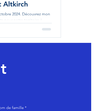
 Altkirch
octobre 2024. Découvrez mon
s pour notre territoire à
t
om de famille