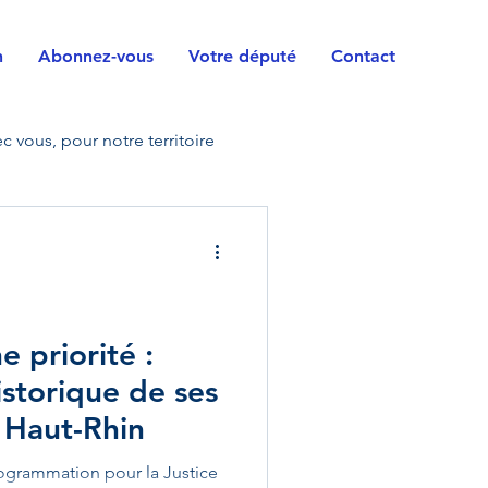
n
Abonnez-vous
Votre député
Contact
c vous, pour notre territoire
vile
Horizons
orces armées
Handicap
e priorité :
storique de ses
rrain
Questions
 Haut-Rhin
rogrammation pour la Justice