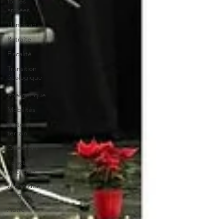
forces
armées
Handicap
Retraite
Fiscalité
Transition
écologique
-
énergétique
Mobilités
Visite de
terrain
Questions
Fonction
publique
Urbanisme
- logement
Autre