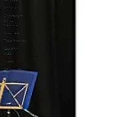
territoire
Actualités
Commission
de La
Défense
Zoom sur
Transfrontalier
Sécurité
civile
Horizons
MI sécurité
civile
MI armées
Justice
Agriculture
Énergies
Défense et