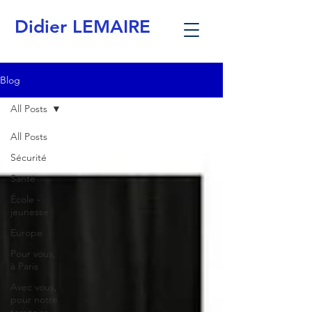
Didier LEMAIRE
Blog
All Posts
All Posts
Sécurité
Santé
École -
jeunesse
Europe
Pour vous,
à Paris
Avec vous,
pour notre