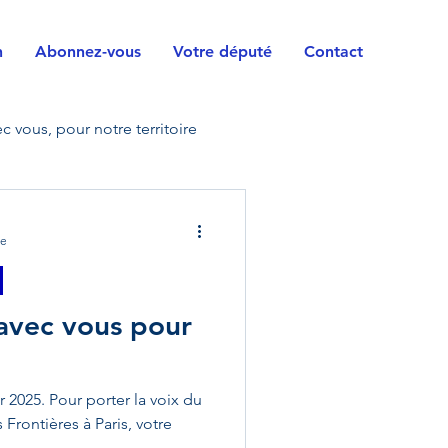
n
Abonnez-vous
Votre député
Contact
c vous, pour notre territoire
vile
Horizons
re
orces armées
Handicap
 avec vous pour
rrain
Questions
r 2025. Pour porter la voix du
Frontières à Paris, votre