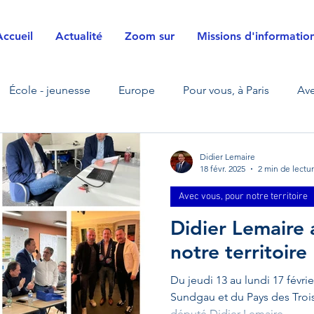
Accueil
Actualité
Zoom sur
Missions d'informatio
École - jeunesse
Europe
Pour vous, à Paris
Ave
La Défense
Zoom sur
Transfrontalier
Sécurité ci
Didier Lemaire
18 févr. 2025
2 min de lectu
Avec vous, pour notre territoire
s
Justice
Agriculture
Énergies
Défense et f
Didier Lemaire
notre territoire
sition écologique - énergétique
Mobilités
Visite de te
Du jeudi 13 au lundi 17 févrie
Sundgau et du Pays des Trois 
député Didier Lemaire...