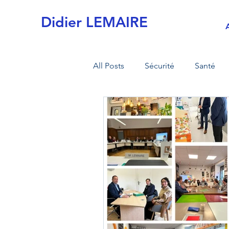
Didier LEMAIRE
All Posts
Sécurité
Santé
Actualités
Commission de 
MI sécurité civile
MI armée
Retraite
Fiscalité
Tran