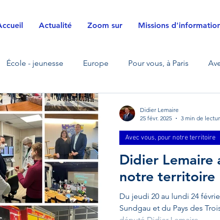
Accueil
Actualité
Zoom sur
Missions d'informatio
École - jeunesse
Europe
Pour vous, à Paris
Ave
La Défense
Zoom sur
Transfrontalier
Sécurité ci
Didier Lemaire
25 févr. 2025
3 min de lectu
Avec vous, pour notre territoire
s
Justice
Agriculture
Énergies
Défense et f
Didier Lemaire
notre territoire
sition écologique - énergétique
Mobilités
Visite de te
Du jeudi 20 au lundi 24 févrie
Sundgau et du Pays des Trois 
député Didier Lemaire...