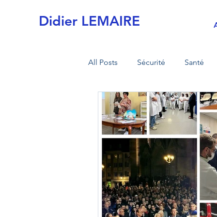
Didier LEMAIRE
All Posts
Sécurité
Santé
Actualités
Commission de 
MI sécurité civile
MI armée
Retraite
Fiscalité
Tran