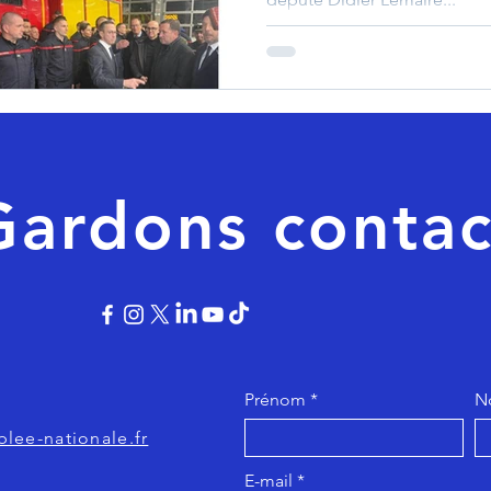
sme - logement
Autre
Directive européenne
Gardons contac
Prénom
N
lee-nationale.fr
E-mail