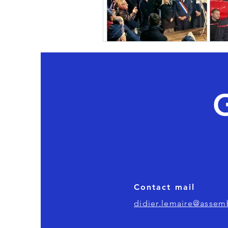
Fonction publique
Urbani
Contact mail
didier.lemaire@assemb