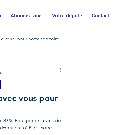
n
Abonnez-vous
Votre député
Contact
c vous, pour notre territoire
vile
Horizons
re
orces armées
Handicap
 avec vous pour
rrain
Questions
r 2025. Pour porter la voix du
Frontières à Paris, votre