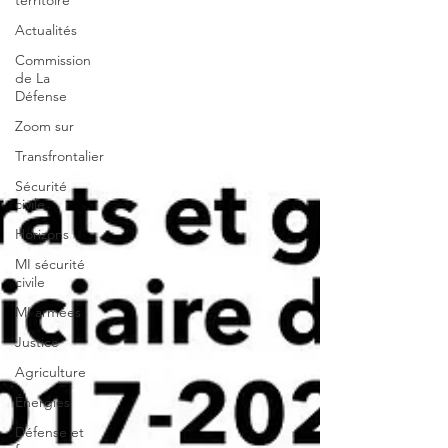
territoire
Actualités
Commission
de La
Défense
Zoom sur
Transfrontalier
Sécurité
civile
Horizons
MI sécurité
civile
MI armées
Justice
Agriculture
Énergies
Défense et