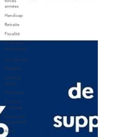
forces
armées
Handicap
Retraite
Fiscalité
Transition
écologique
-
énergétique
Mobilités
Visite de
terrain
Questions
Fonction
publique
Urbanisme
- logement
Autre