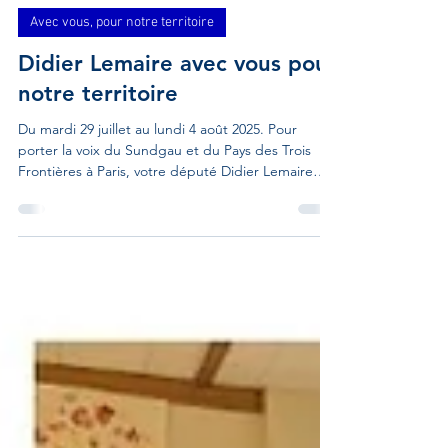
Didier Lemaire
4 août 2025
2 min de lecture
Avec vous, pour notre territoire
Didier Lemaire avec vous pour
notre territoire
Du mardi 29 juillet au lundi 4 août 2025. Pour
porter la voix du Sundgau et du Pays des Trois
Frontières à Paris, votre député Didier Lemaire
était présent avec vous pour notre territoire :
Didier Lemaire à Hirtzbach Très heureux d’avoir
été aux côtés d’Olivier Pflieger pour l’inauguration
de la traditionnelle fête de la nature - fête des
rues de Hirtzbach. Un grand bravo au Président
de l’association fête des rues de Hirtzbach, Gilles
Rothenflug, ainsi qu’à l’ensemble des bé