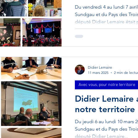
Du vendredi 4 au lundi 7 avril
Sundgau et du Pays des Trois 
député Didier Lemaire était 
territoire : Didier Lemaire a
toujours un grand plaisir de 
générale de l’association H
Landes. Je tenais à féliciter
ainsi que l'ensemble de son
engagement à faire perdurer 
Didier Lemaire
11 mars 2025
2 min de lectu
Avec vous, pour notre territoire
Didier Lemaire
notre territoire
Du jeudi 6 au lundi 10 mars 2
Sundgau et du Pays des Trois 
député Didier Lemaire...