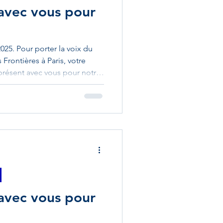
 avec vous pour
2025. Pour porter la voix du
Frontières à Paris, votre
présent avec vous pour notre
vec vous à Altkirch Dimanche
uvenir des victimes de la
ifique cérémonie au
ux portes drapeaux, à la
 ami Gérard Burgun ainsi
s qui participent à
 avec vous pour