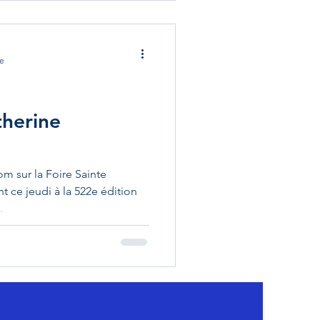
re
therine
m sur la Foire Sainte
nt ce jeudi à la 522e édition
.