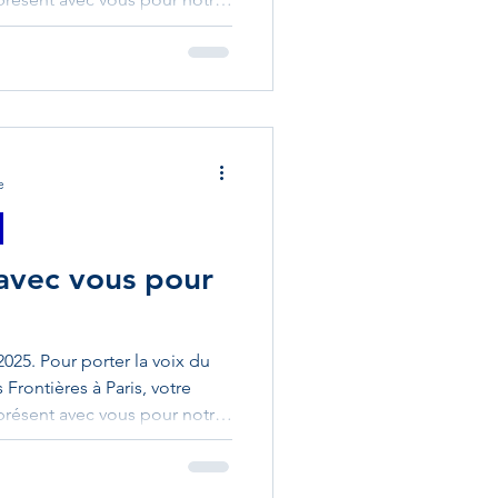
Hirtzbach Très heureux d’avoir
ger pour l’inauguration de la
re - fête des rues de
 Président de l’association
illes Rothenflug, ainsi qu’à
e
 avec vous pour
2025. Pour porter la voix du
Frontières à Paris, votre
présent avec vous pour notre
Illfurth C'est avec beaucoup
 l'inauguration de la salle
llfurth. Félicitations au Maire