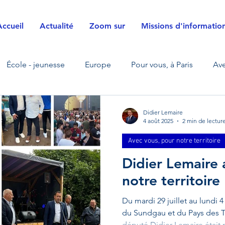
Accueil
Actualité
Zoom sur
Missions d'informatio
École - jeunesse
Europe
Pour vous, à Paris
Ave
La Défense
Zoom sur
Transfrontalier
Sécurité ci
Didier Lemaire
4 août 2025
2 min de lectur
Avec vous, pour notre territoire
s
Justice
Agriculture
Énergies
Défense et f
Didier Lemaire
notre territoire
sition écologique - énergétique
Mobilités
Visite de te
Du mardi 29 juillet au lundi 4
du Sundgau et du Pays des Tro
député Didier Lemaire était 