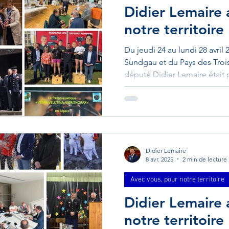
Didier Lemaire
notre territoire
Du jeudi 24 au lundi 28 avril 
Sundgau et du Pays des Trois 
député Didier Lemaire était 
territoire : Didier Lemaire a
nous avons commémoré le so
déportation lors d'une magn
monument aux morts. Merci a
Fanfare des Hussards, à mon
qu'à l'ensemble des personne
Didier Lemaire
8 avr. 2025
2 min de lecture
Avec vous, pour notre territoire
Didier Lemaire
notre territoire