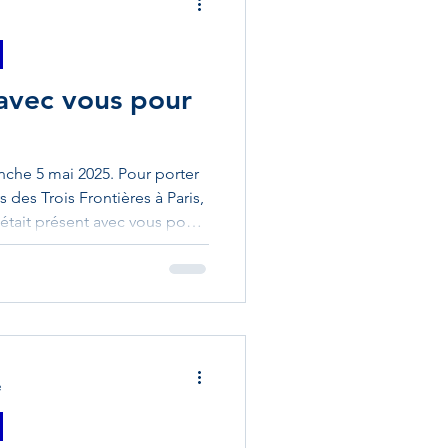
 avec vous pour
nche 5 mai 2025. Pour porter
 des Trois Frontières à Paris,
était présent avec vous pour
aire avec le Conseil municipal
délégation du Conseil
ssemblée nationale. C'est
uvrir les portes de notre
ouvrir aux habitants et élus du
e