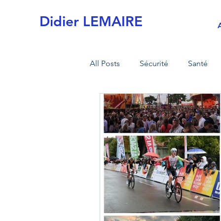
Didier LEMAIRE
All Posts
Sécurité
Santé
Actualités
Commission de 
MI sécurité civile
MI armée
Retraite
Fiscalité
Tran