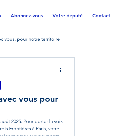
n
Abonnez-vous
Votre député
Contact
c vous, pour notre territoire
vile
Horizons
e
orces armées
Handicap
 avec vous pour
rrain
Questions
 août 2025. Pour porter la voix
is Frontières à Paris, votre
présent avec vous pour notre