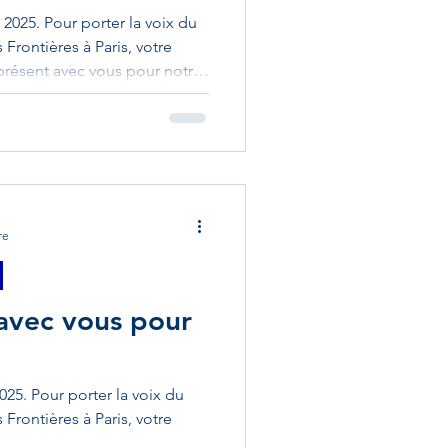
 2025. Pour porter la voix du
Frontières à Paris, votre
présent avec vous pour notre
vec Les Amis des Landes C'est
participer à l'assemblée
aut-Rhinoise des Amis des
 le président Bertrand Brunner
 comité pour leur
les liens
re
 avec vous pour
025. Pour porter la voix du
Frontières à Paris, votre