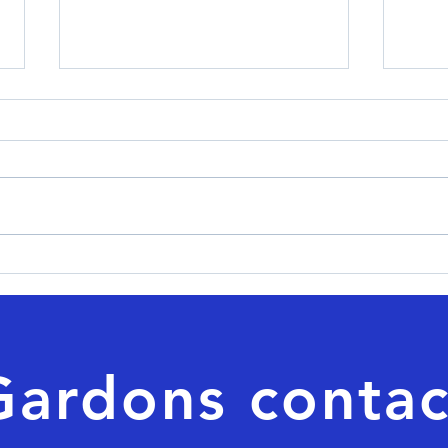
Protéger nos enfants,
Tran
soutenir nos agriculteurs,
2022
restaurer l'ordre : 4 textes
rési
essentiels adoptés à
crit
l'Assemblée nationale
Gardons contac