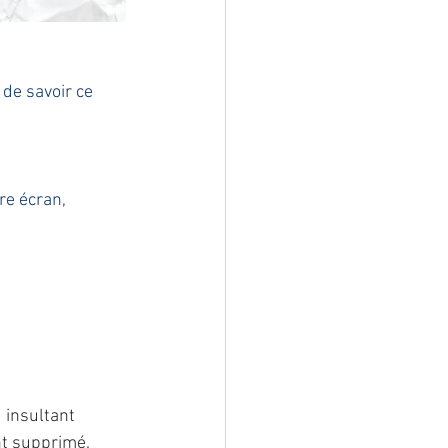
 de savoir ce 
re écran,
 insultant 
nt supprimé.