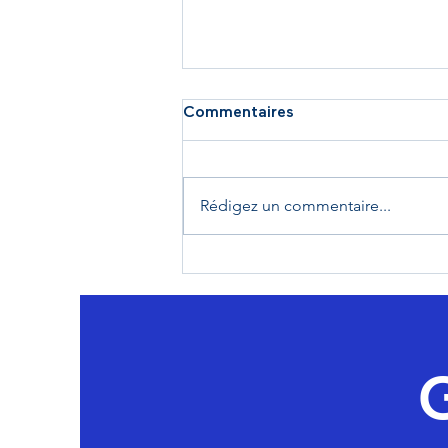
Commentaires
Rédigez un commentaire...
Sécurité civile du XXIᵉ siècle
: le temps des « rustines » »
doit être terminé