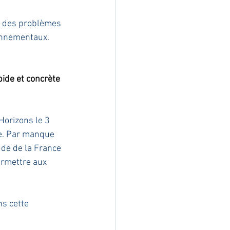
nt des problèmes 
onnementaux. 
pide et concrète 
Horizons le 3 
ge. Par manque 
 de de la France 
permettre aux 
s cette 