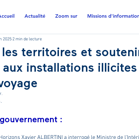
Accueil
Actualité
Zoom sur
Missions d'informatio
in 2025
2 min de lecture
les territoires et souteni
aux installations illicites
voyage
r.
.
 gouvernement : 
orizons Xavier ALBERTINI a interrogé le Ministre de l'Intér