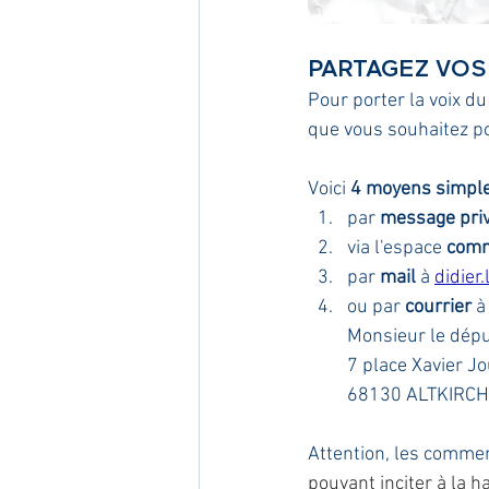
PARTAGEZ VOS
Pour porter la voix du
que vous souhaitez pou
Voici 
4 moyens simples
par 
message pri
via l'espace 
comm
par 
mail
 à 
didier
ou par 
courrier
 à
Monsieur le dépu
7 place Xavier J
68130 ALTKIRCH
Attention, les commen
pouvant inciter à la 