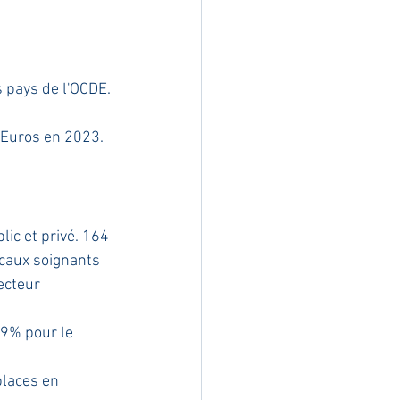
s pays de l'OCDE.
d'Euros en 2023.
lic et privé. 164 
caux soignants 
ecteur 
79% pour le 
places en 