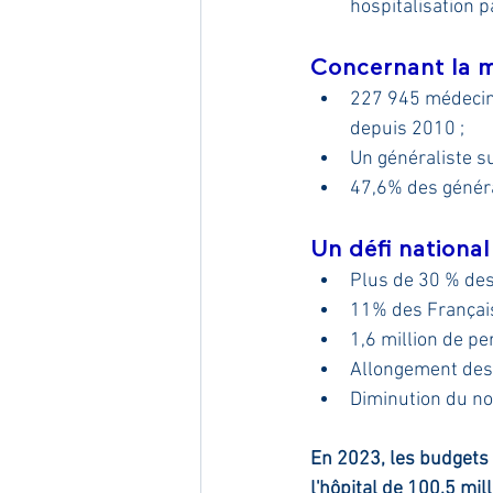
hospitalisation pa
Concernant la mé
227 945 médecins
depuis 2010 ;
Un généraliste su
47,6% des généra
Un défi national
Plus de 30 % des
11% des Français
1,6 million de p
Allongement des 
Diminution du no
En 2023, les budgets p
l'hôpital de 100,5 mil