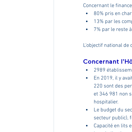
Concernant le financ
80% pris en char
13% par les com
7% par le reste à
L'objectif national d
Concernant l'Hôp
2989 établisseme
En 2019, il y ava
220 sont des pe
et 346 981 non s
hospitalier.
Le budget du sect
secteur public), 
Capacité en lits 