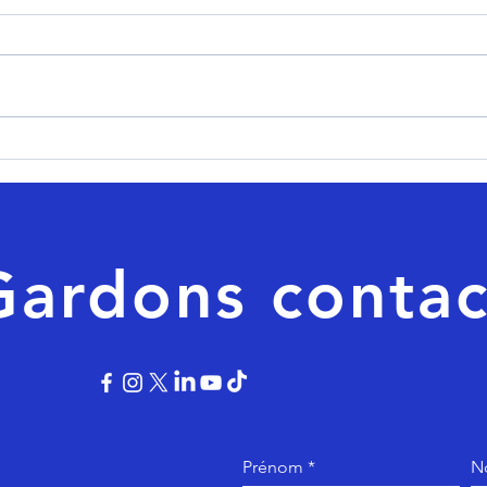
Gardons contac
Prénom
N